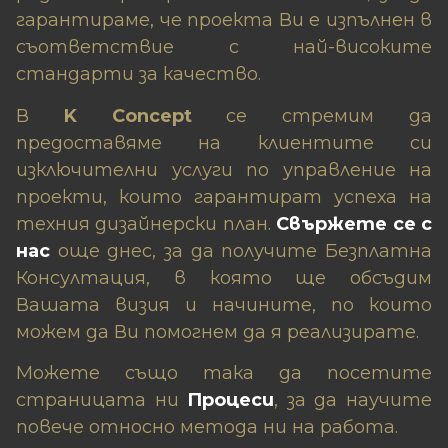
гарантираме, че проекта Ви е изпълнен в
съответствие с най-високите
стандарти за качество.
В
K Concept
се стремим да
предоставяме на клиентите си
изключителни услуги по управление на
проекти, които гарантират успеха на
техния дизайнерски план.
Свържете се с
нас
още днес, за да получите Безплатна
Консултация, в която ще обсъдим
Вашата визия и начините, по които
можем да Ви помогнем да я реализирате.
Можете също така да посетите
страницата ни
Процеси
, за да научите
повече относно метода ни на работа.