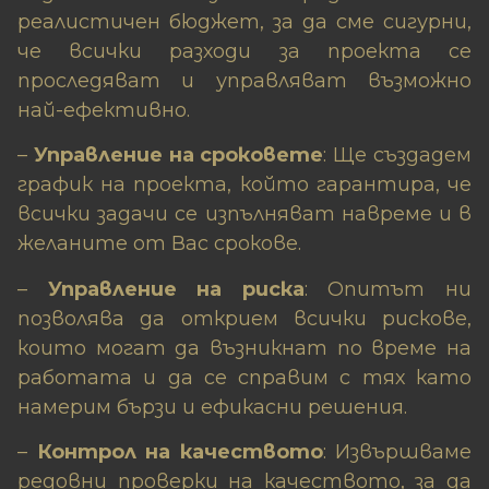
реалистичен бюджет, за да сме сигурни,
че всички разходи за проекта се
проследяват и управляват възможно
най-ефективно.
–
Управление на сроковете
: Ще създадем
график на проекта, който гарантира, че
всички задачи се изпълняват навреме и в
желаните от Вас срокове.
–
Управление на риска
: Опитът ни
позволява да открием всички рискове,
които могат да възникнат по време на
работата и да се справим с тях като
намерим бързи и ефикасни решения.
–
Контрол на качеството
: Извършваме
редовни проверки на качеството, за да